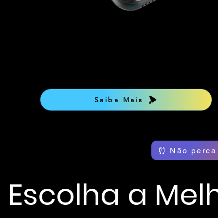
Saiba Mais
⏰ Não perca
Escolha a Me