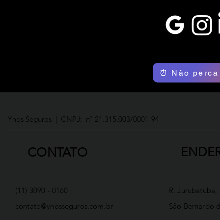
⏰ Não perca
Ynos Seguros | CNPJ: nº 21.315.003/0001-94
ENDE
CONTATO
(11) 3090 - 0160
R. Jurubatuba,
contato@ynosseguros.com.br
São Bernardo 