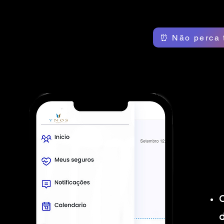
⏰ Não perca 
C
d