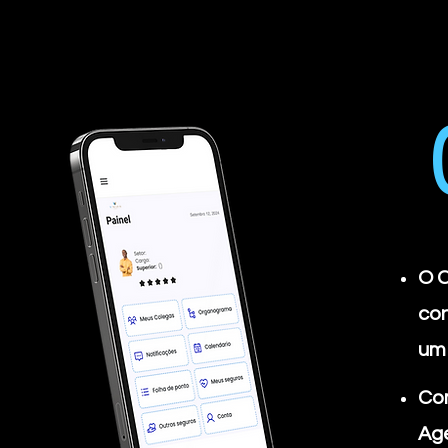
O C
con
um 
Com
Age