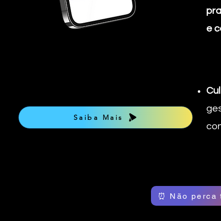
pra
e c
Cul
ges
Saiba Mais
co
⏰ Não perca 