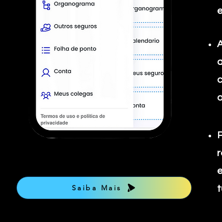
e
A
a
c
o
P
r
e
Saiba Mais
t