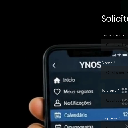
Solici
Insira seu e-ma
Nome
Telefone
Empresa