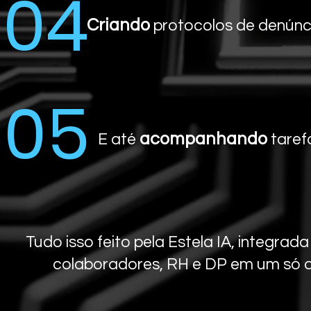
04
Criando
protocolos de denúnci
05
acompanhando
E até
taref
Tudo isso feito pela Estela IA, integ
colaboradores, RH e DP em um só am