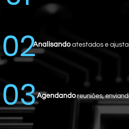
02
Analisando
atestados e ajust
03
Agendando
reuniões, enviand