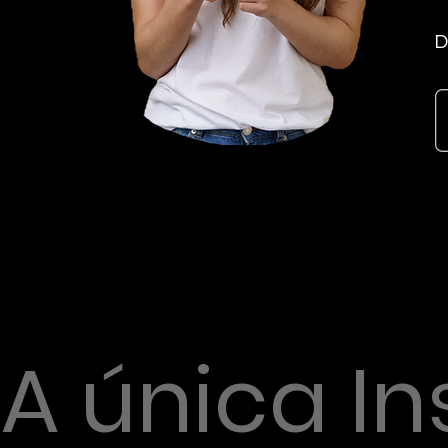
D
A única I