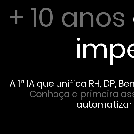
+ 10 anos
impe
A 1ª IA que unifica RH, DP,
Ben
Conheça a primeira ass
automatizar