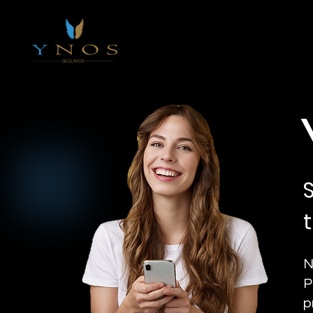
N
P
p