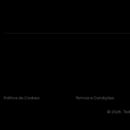
Ynos Seguros | CNPJ: nº 21.315.003/0001-94
ENDE
CONTATO
(11) 3090 - 0160
R. Jurubatuba,
contato@ynosseguros.com.br
São Bernardo 
Política de Cookies
Termos e Condições
© 2026 . Tod