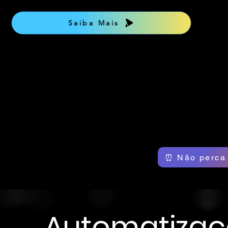
Saiba Mais
⏰ Não perca 
Automatizaçã