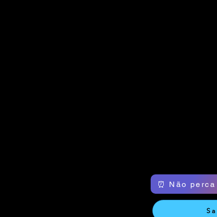
⏰ Não perca
Sa