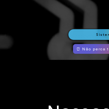
Sist
⏰ Não perca t